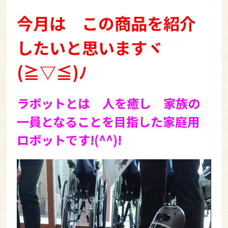
今月は この商品を紹介
したいと思いますヾ
(≧▽≦)ﾉ
ラボットとは 人を癒し 家族の
一員となることを目指した家庭用
ロボットです!(^^)!
動
画
プ
レ
ー
ヤ