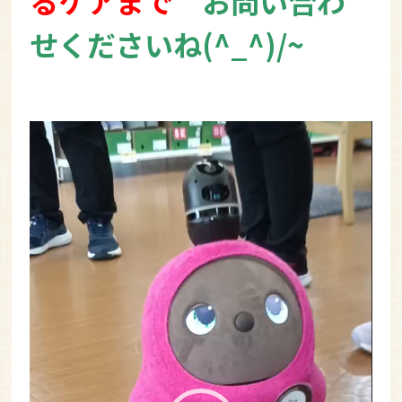
るケアまで
お問い合わ
せくださいね(^_^)/~
動
画
プ
レ
ー
ヤ
ー